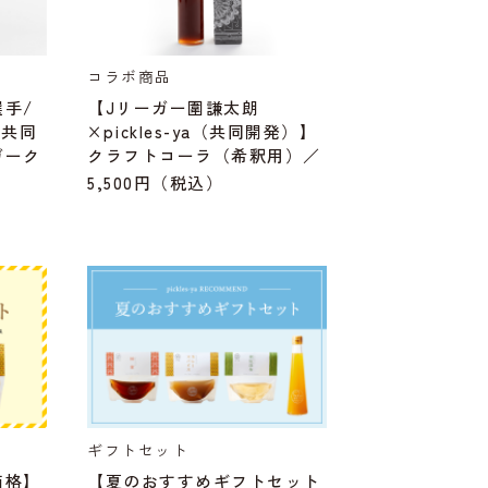
コラボ商品
手/
【Jリーガー圍謙太朗
（共同
×pickles-ya（共同開発）】
ガーク
クラフトコーラ（希釈用）／
（E-COLA）
5,500円
（税込）
ギフトセット
価格】
【夏のおすすめギフトセット