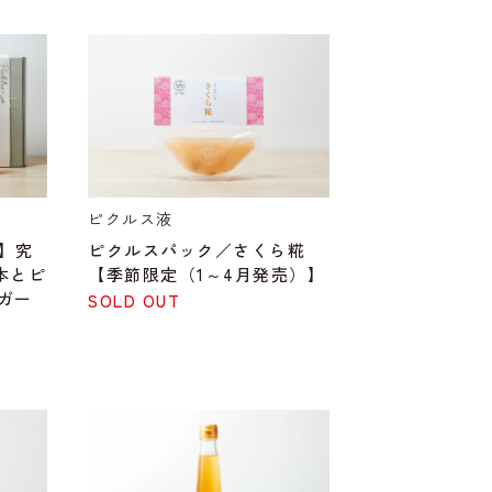
ピクルス液
】究
ピクルスパック／さくら糀
1本とピ
【季節限定（1～4月発売）】
ガー
SOLD OUT
ット