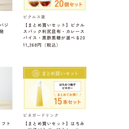
ピクルス液
バジ
【まとめ買いセット】ピクル
発
スパック利尻昆布・カレース
パイス・黒酢黒糖が選べる20
個セット
11,268円
（税込）
ビネガードリンク
ラフト
【まとめ買いセット】はちみ