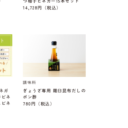
ー
つ柚子ビネガー15本セット
14,728円
（税込）
調味料
ネガ
ぎょうざ専用 羅臼昆布だしの
子ビネ
ポン酢
ムビネ
780円
（税込）
みかん
セッ