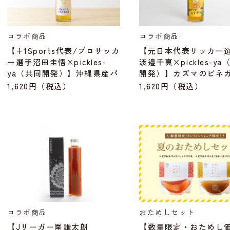
コラボ商品
コラボ商品
【+1Sports代表/プロサッカ
【元日本代表サッカー選
ー選手沼田圭悟×pickles-
渡邉千真×pickles-ya
ya（共同開発）】沖縄県産パ
開発）】カズマのビネ
イナップルのビネガードリン
ラフトハニーみかん
1,620円
（税込）
1,620円
（税込）
ク／PLUS ONE RESET
VINEGAR（+1リセットビネ
ガー）
コラボ商品
おためしセット
【Jリーガー圍謙太朗
【数量限定・おためし