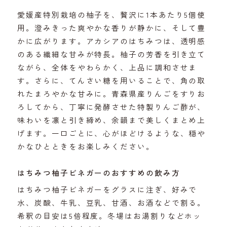
愛媛産特別栽培の柚子を、贅沢に1本あたり5個使
用。澄みきった爽やかな香りが静かに、そして豊
かに広がります。アカシアのはちみつは、透明感
のある繊細な甘みが特長。柚子の芳香を引き立て
ながら、全体をやわらかく、上品に調和させま
す。さらに、てんさい糖を用いることで、角の取
れたまろやかな甘みに。青森県産りんごをすりお
ろしてから、丁寧に発酵させた特製りんご酢が、
味わいを凛と引き締め、余韻まで美しくまとめ上
げます。一口ごとに、心がほどけるような、穏や
かなひとときをお楽しみください。
はちみつ柚子ビネガーのおすすめの飲み方
はちみつ柚子ビネガーをグラスに注ぎ、好みで
水、炭酸、牛乳、豆乳、甘酒、お酒などで割る。
希釈の目安は5倍程度。冬場はお湯割りなどホッ