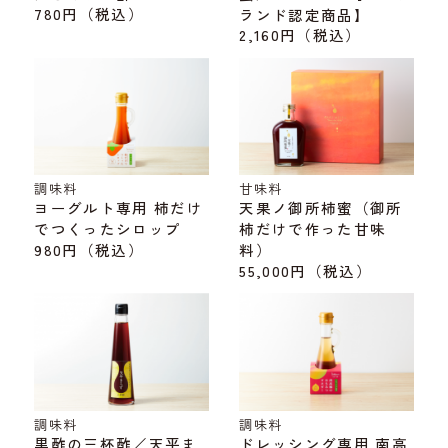
780円
（税込）
ランド認定商品】
2,160円
（税込）
調味料
甘味料
ヨーグルト専用 柿だけ
天果ノ御所柿蜜（御所
でつくったシロップ
柿だけで作った甘味
980円
（税込）
料）
55,000円
（税込）
調味料
調味料
黒酢の三杯酢／天平ま
ドレッシング専用 南高