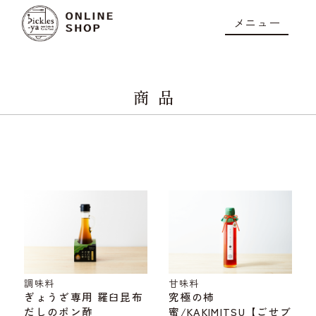
メニュー
商品
調味料
甘味料
ぎょうざ専用 羅臼昆布
究極の柿
だしのポン酢
蜜/KAKIMITSU【ごせブ