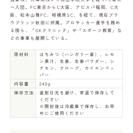
へ入団。FC東京からC大阪、アビスパ福岡、C大
阪、松本山雅FC、相模原SC、を経て、現在ブラ
ウブリッツ秋田に所属。プロサッカー選手を務め
る傍ら、「GKクリニック」や「スポーツ教育」な
どの事業も展開している。
原材料
はちみつ（ハンガリー産）、レモ
ン果汁、生姜、生姜パウダー、シ
ナモン、クローブ、カイエンペッ
パー
内容量
240g
保存方法
直射日光を避け、常温で保存して
ください
※開封後は冷蔵庫で保存し、お早
めにご使用ください