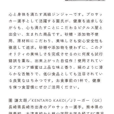
心と身体を満たす高級ジンジャーです。プロサッ
カー選手として活躍する圍氏が、健康を追求しな
がらも、心も満たすことにこだわるピクルス屋と
出会い、生まれた商品です。砂糖・添加物不使
用、原材料にこだわり、美味しさも安心安全性も
徹底して追求。砂糖や添加物を使わずに、このク
オリティの美味しさを完成させるのに何度も試行
錯誤を重ね、出来上がった自信作！使用されてい
るアカシア蜂蜜は上品な味と香り、絹のように滑
らかな舌触りで、低GI食品としても注目されてい
る良質なはちみつです。お食事前の1杯で、健康
を保つ食習慣にぜひご活用ください。
圍 謙太朗／KENTARO KAKOI／Jリーガー（GK）
長崎県長崎市出身のプロサッカー選手。熊本県の
強豪校、大津高校から桃山学院大学を経てFC東京