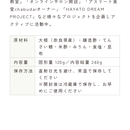
教室」「オンラインサロン開設」「アスリート食
堂chabudaiオーナー」「HAYATO DREAM
PROJECT」など様々なプロジェクトを企画しア
クティブに活動中。
原材料
大根（奈良県産）・醸造酢・てん
さい糖・米酢・みりん・食塩・昆
布
内容量
固形量 120g／内容総量 240g
保存方法
直射日光を避け、常温で保存して
ください
※開封後は冷蔵庫で保存し、お早
めにご使用ください