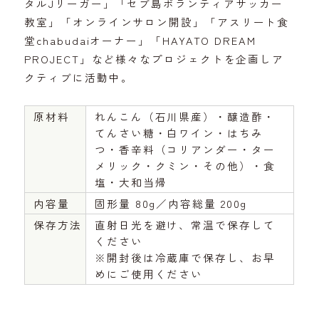
タルJリーガー」「セブ島ボランティアサッカー
教室」「オンラインサロン開設」「アスリート食
堂chabudaiオーナー」「HAYATO DREAM
PROJECT」など様々なプロジェクトを企画しア
クティブに活動中。
原材料
れんこん（石川県産）・醸造酢・
てんさい糖・白ワイン・はちみ
つ・香辛料（コリアンダー・ター
メリック・クミン・その他）・食
塩・大和当帰
内容量
固形量 80g／内容総量 200g
保存方法
直射日光を避け、常温で保存して
ください
※開封後は冷蔵庫で保存し、お早
めにご使用ください