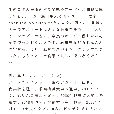
生産者さんが直面する問題やフードロス問題に取
り組むJリーガー浅川隼人監修アスリート食堂
chabudai×pickles-yaとのコラボ商品。「地域の
食材でアスリートに必要な栄養を摂ろう！」とい
うコンセプトのもと、奈良のからだに優しいお野
菜を使ったピクルスです。石川県産加賀れんこん
の旨味を、カレー風味でスパイシーに引き立てま
した。もちっとした食感と共にお楽しみくださ
い。
浅川隼人／Jリーガー（FW)
ジェフユナイテッド千葉のアカデミー出身、八千
代高校を経て、桐蔭横浜大学へ進学。2018年よ
り、Y.S.C.C.横浜へ加入、32試合13得点と結果を
残す。2019年ロアッソ熊本へ完全移籍、2022年1
月JFLの奈良クラブに加入。ピッチ外でも「レン